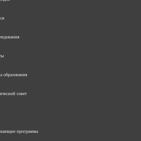
ся
следования
ты
ва образования
ический совет
ивающие программы