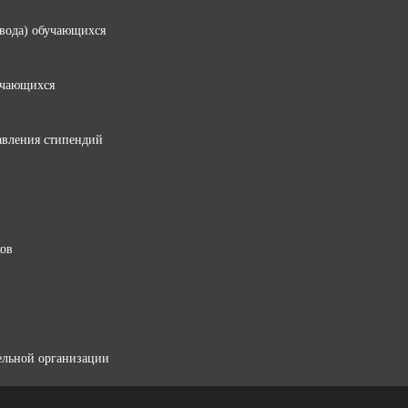
евода) обучающихся
учающихся
авления стипендий
ков
ельной организации