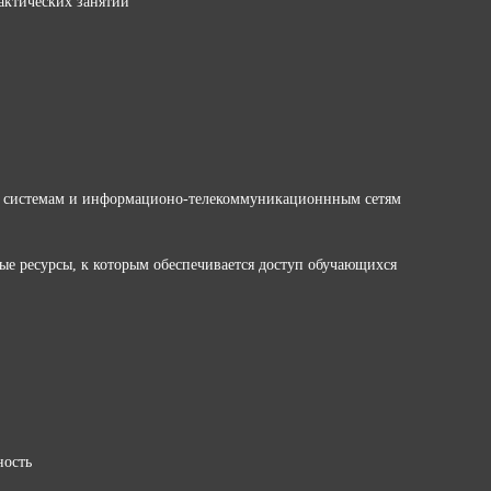
актических занятий
 системам и информационо-телекоммуникационнным сетям
ые ресурсы, к которым обеспечивается доступ обучающихся
ность