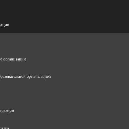
зации
об организации
бразовательной организацией
анизации
рядка